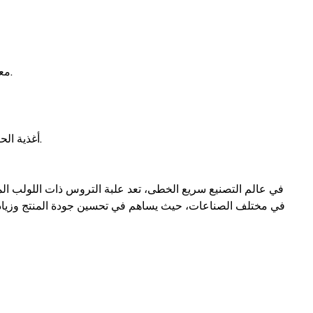
معالجة الأغذية: تستخدم في عمليات قذف المواد الغذائية لتصنيع منتجات غذائية متنوعة، من حبوب الإفطار إلى الوجبات الخفيفة والمعكرونة.
أغذية الحيوانات الأليفة: في صناعة أغذية الحيوانات الأليفة، تساعد في إنتاج أغذية الحيوانات الأليفة المتوازنة من الناحية الغذائية وذات التركيب الجيد.
في عالم التصنيع سريع الخطى، تعد علبة التروس ذات اللولب المزدو
في مختلف الصناعات، حيث يساهم في تحسين جودة المنتج وزيادة ا