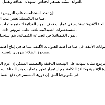
الفوائد البيئية: يساهم انخفاض استهلاك الطاقة وتقليل النفايات بسبب تحسين كفاءة العملية في عملية تصنيع أكثر استدامة.
إن تعدد استخدامات علب التروس ذات اللولب المزدوج يعني أنها تجد تطبيقات في العديد من الصناعات:
صناعة البلاستيك: تعتبر علب التروس هذه حيوية للتركيب، وإنتاج الأصبغة، وبثق المواد البلاستيكية.
المستحضرات الصيدلانية: تلعب علب التروس ذات اللولب المزدوج دورًا حاسمًا في التركيبات الصيدلانية وتصنيع الأدوية.
المواد الكيميائية: في الصناعة الكيميائية، يتم استخدامها لإنتاج المواد اللاصقة والراتنجات والمركبات الكيميائية المختلفة.
مسحوق الطلاء: ضروري لتصنيع مسحوق الطلاء، والذي يستخدم على نطاق واسع لتشطيب المعادن.
ج بمثابة شهادة على الهندسة الدقيقة والتصميم المبتكر. إن عزم الدورا
لإنتاجية وكفاءة التكلفة. مع استمرار تطور متطلبات هذه الصناعات،
في تكنولوجيا البثق. إن دورها المستمر في دفع الصناعات إلى الأمام يوضح القيمة الدائمة لهذه القطعة الرائعة من الآلات.