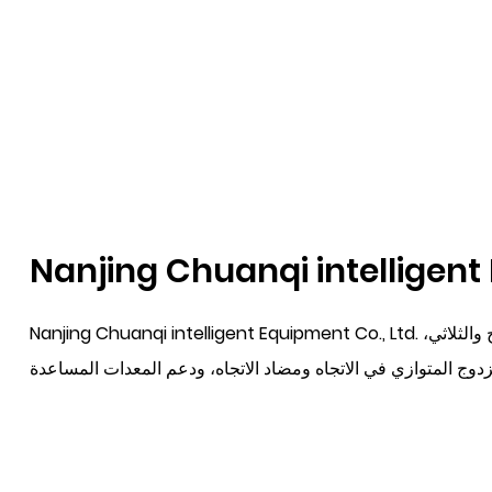
Nanjing Chuanqi intelligent 
Nanjing Chuanqi intelligent Equipment Co., Ltd. تتخصص في تصميم وصنع معدات قولبة القطع المطاطية والبلاستيكية. تغطي سلسلة المنتجات وحدات البذر اللولبي الفردي والمزدوج والثلاثي،