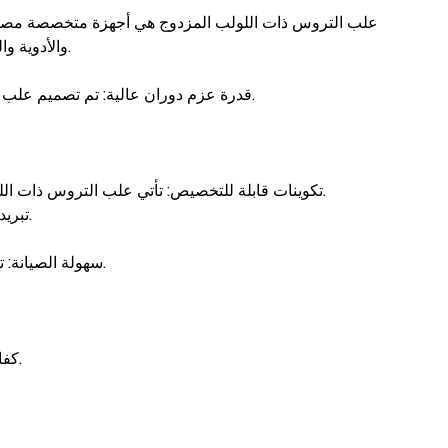
علب التروس ذات اللولب المزدوج هي أجهزة متخصصة مصممة لع
والأدوية والمزيد. يعمل صندوق التروس كقلب للطارد، حيث يقوم بتحويل الطاقة بكفاءة من محرك الدفع إلى الدوران المتحكم فيه للبراغي المزدوجة.
قدرة عزم دوران عالية: تم تصميم علب تروس الطارد ذات اللولب المزدوج لتوفير عزم دوران عالي، وهو أمر بالغ الأهمية لصهر المواد وخلطها ونقلها بشكل فعال في عملية البثق.
تكوينات قابلة للتخصيص: تأتي علب التروس ذات اللولب المزدوج في تكوينات مختلفة لتلبية الاحتياجات المحددة للصناعات المختلفة، بما في ذلك إعدادات الدوران المشترك والدوران المضاد.
تبريد فعال: تم دمج أنظمة التبريد الفعالة لتبديد الحرارة المتولدة أثناء التشغيل عالي السرعة، مما يمنع ارتفاع درجة الحرارة ويحافظ على الأداء.
سهولة الصيانة: تم تبسيط عملية الصيانة، مما يقلل من وقت التوقف عن العمل والتكاليف المرتبطة به، وذلك بفضل سهولة الوصول إلى المكونات الداخلية.
كفاءة الطاقة: تم تصميم علب التروس ذات اللولب المزدوج لتحسين استخدام الطاقة، مما يؤدي إلى تقليل استهلاك الطاقة وتكاليف التشغيل.