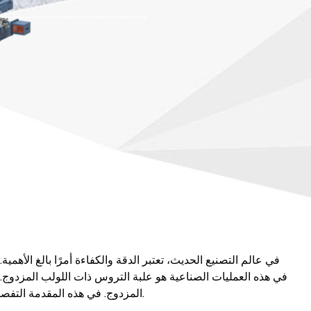
في عالم التصنيع الحديث، تعتبر الدقة والكفاءة أمرًا بالغ الأهمي
في هذه العمليات الصناعية هو علبة التروس ذات اللولب المزدوج. ت
المزدوج. في هذه المقدمة التفصيلية للمنتج، سنستكشف الميزات والفوائد والتطبيقات الخاصة بعلبة التروس ذات اللولب المزدوج، ونعرض كيف تدفع الصناعات إلى الأمام.