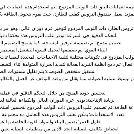
مليات البثق ذات اللولب المزدوج. يتم استخدام هذه العمليات في الع
التحكم الدقيق في السرعة: توفر علب التروس هذه تحكمًا دقيقًا في السرعة، مما يضمن جودة المنتج المتسقة والكفاءة المحسنة.
تصميم مدمج: تم تصميمه لتوفير المساحة، كما يسمح التصميم المدمج لعلب التروس هذه بالدمج السهل في خطوط البثق الموجودة.
البناء القوي: تم تصميمها لتحمل قسوة التشغيل المستمر، وتتميز بمواد ومكونات متينة لضمان الموثوقية على المدى الطويل.
تشغيل منخفض الضوضاء: يتم تقليل مستويات الضوضاء من خلال الهندسة المتقدمة، مما يضمن بيئة عمل أكثر هدوءًا.
تحسين جودة المنتج: من خلال التحكم الدقيق في عملية البثق، يساهم صندوق التروس في إنتاج منتج متسق وعالي الجودة.
زيادة الإنتاجية: يؤدي عزم الدوران العالي والكفاءة العالية لعلب التروس هذه إلى تحسين معدلات الإنتاج وتقليل أوقات المعالجة.
تعدد الاستخدامات: يمكن لعلب التروس هذه التعامل مع مجموعة واسعة من المواد، مما يجعلها مناسبة للتطبيقات الصناعية المتنوعة.
طول العمر: يضمن البناء والمواد القوية الخاصة بها عمرًا تشغيليًا طويلًا، مما يقلل الحاجة إلى عمليات الاستبدال المتكررة.
انخفاض تكاليف الصيانة: الحد الأدنى من متطلبات الصيانة يعني تقليل وقت التوقف عن العمل وتوفير التكاليف على المدى الطويل.